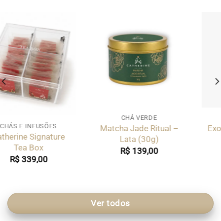
CHÁ PRETO
INFUSÕES HERBAIS & FRUTADAS
Exotic Paradise – Pink
Blend Mamãe – Lata
Tin (45g)
(45g)
R$
119,00
R$
124,00
Ver todos