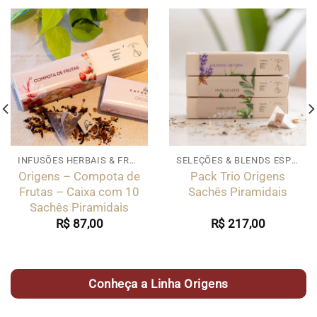
INFUSÕES HERBAIS & FRUTADAS
SELEÇÕES & BLENDS ESPECIAIS
Origens – Compota de
Pack Trio Origens
Frutas – Caixa com 10
Sachês Piramidais
Sachês Piramidais
R$
87,00
R$
217,00
Conheça a Linha Origens