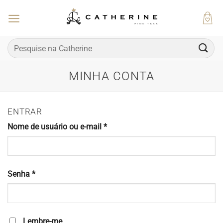
Skip
to
content
Pesquisar
por:
MINHA CONTA
ENTRAR
Obrigatório
Nome de usuário ou e-mail
*
Obrigatório
Senha
*
Lembre-me