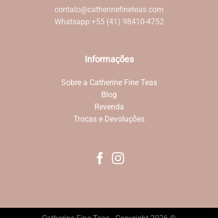
contato@catherinefineteas.com
Whatsapp:
+55 (41) 98410-4752
Informações
Sobre a Catherine Fine Teas
Blog
Revenda
Trocas e Devoluções