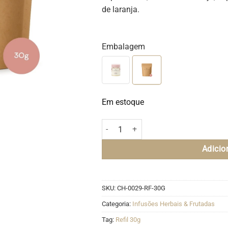
de laranja.
Embalagem
Em estoque
Mamãe - Refil (30g) quantidade
Adicio
SKU:
CH-0029-RF-30G
Categoria:
Infusões Herbais & Frutadas
Tag:
Refil 30g