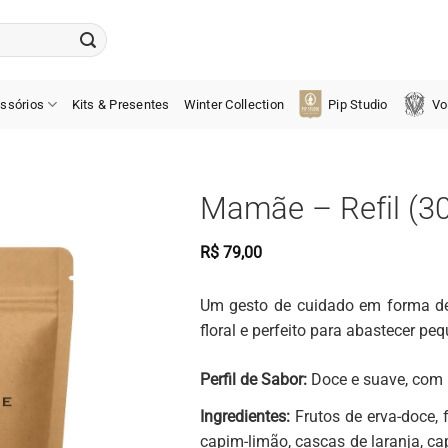
ssórios
Kits & Presentes
Winter Collection
Pip Studio
Vo
Mamãe – Refil (3
R$
79,00
Um gesto de cuidado em forma de 
floral e perfeito para abastecer peq
Perfil de Sabor:
Doce e suave, com n
Ingredientes:
Frutos de erva-doce, 
capim-limão, cascas de laranja, ca