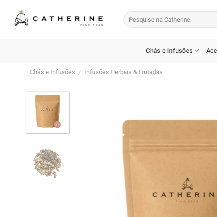
Skip
Pesquisar
to
por:
content
Chás e Infusões
Ace
Chás e Infusões
/
Infusões Herbais & Frutadas