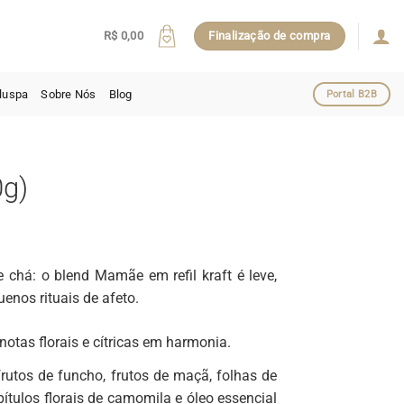
R$
0,00
Finalização de compra
luspa
Sobre Nós
Blog
Portal B2B
0g)
chá: o blend Mamãe em refil kraft é leve,
uenos rituais de afeto.
otas florais e cítricas em harmonia.
frutos de funcho, frutos de maçã, folhas de
pítulos florais de camomila e óleo essencial