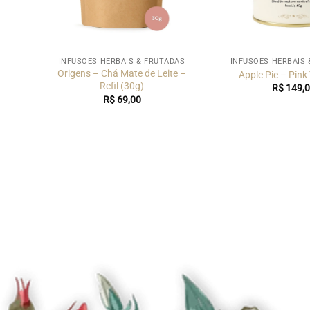
DAS
INFUSÕES HERBAIS & FRUTADAS
INFUSÕES HERBAIS 
Origens – Chá Mate de Leite –
5g)
Apple Pie – Pink
Refil (30g)
R$
149,0
R$
69,00