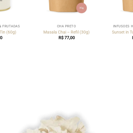
& FRUTADAS
CHÁ PRETO
INFUSÕES 
 Tin (60g)
Masala Chai – Refil (30g)
Sunset in T
0
R$
77,00