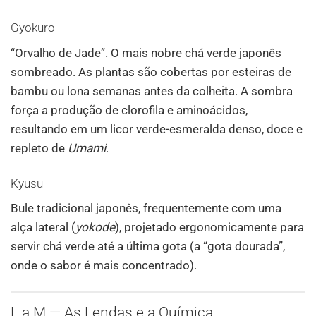
Gyokuro
“Orvalho de Jade”. O mais nobre chá verde japonês
sombreado. As plantas são cobertas por esteiras de
bambu ou lona semanas antes da colheita. A sombra
força a produção de clorofila e aminoácidos,
resultando em um licor verde-esmeralda denso, doce e
repleto de
Umami
.
Kyusu
Bule tradicional japonês, frequentemente com uma
alça lateral (
yokode
), projetado ergonomicamente para
servir chá verde até a última gota (a “gota dourada”,
onde o sabor é mais concentrado).
L a M — As Lendas e a Química