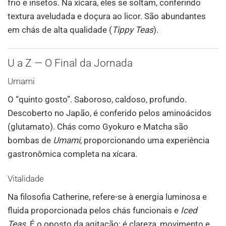
frio e insetos. Na xícara, eles se soltam, conferindo
textura aveludada e doçura ao licor. São abundantes
em chás de alta qualidade (
Tippy Teas
).
U a Z — O Final da Jornada
Umami
O “quinto gosto”. Saboroso, caldoso, profundo.
Descoberto no Japão, é conferido pelos aminoácidos
(glutamato). Chás como Gyokuro e Matcha são
bombas de
Umami
, proporcionando uma experiência
gastronômica completa na xícara.
Vitalidade
Na filosofia Catherine, refere-se à energia luminosa e
fluida proporcionada pelos chás funcionais e
Iced
Teas
. É o oposto da agitação; é clareza, movimento e