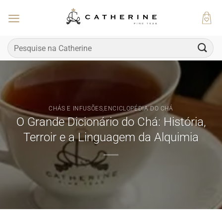
Skip
to
content
Pesquisar
por:
CHÁS E INFUSÕES
,
ENCICLOPÉDIA DO CHÁ
O Grande Dicionário do Chá: História,
Terroir e a Linguagem da Alquimia