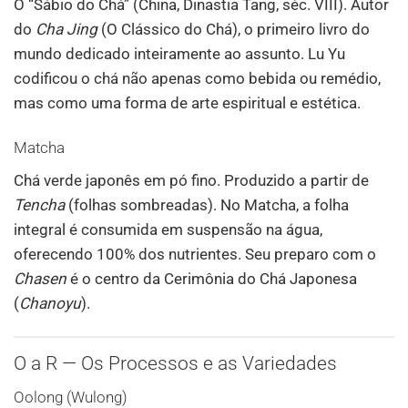
O “Sábio do Chá” (China, Dinastia Tang, séc. VIII). Autor
do
Cha Jing
(O Clássico do Chá), o primeiro livro do
mundo dedicado inteiramente ao assunto. Lu Yu
codificou o chá não apenas como bebida ou remédio,
mas como uma forma de arte espiritual e estética.
Matcha
Chá verde japonês em pó fino. Produzido a partir de
Tencha
(folhas sombreadas). No Matcha, a folha
integral é consumida em suspensão na água,
oferecendo 100% dos nutrientes. Seu preparo com o
Chasen
é o centro da Cerimônia do Chá Japonesa
(
Chanoyu
).
O a R — Os Processos e as Variedades
Oolong (Wulong)