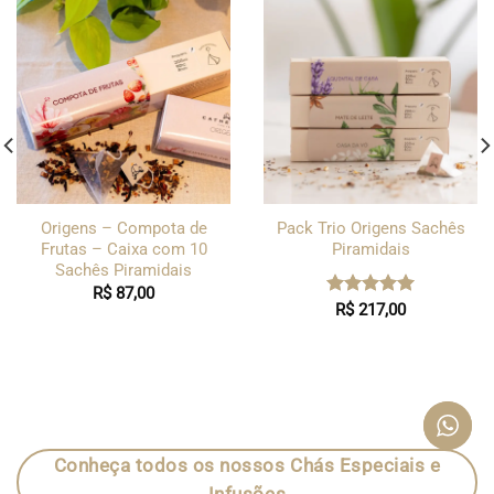
Origens – Compota de
Pack Trio Origens Sachês
Frutas – Caixa com 10
Piramidais
Sachês Piramidais
R$
87,00
Avaliação
R$
217,00
5.00
de 5
Conheça todos os nossos Chás Especiais e