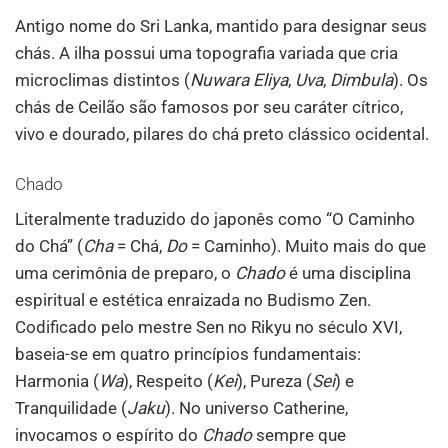
Antigo nome do Sri Lanka, mantido para designar seus
chás. A ilha possui uma topografia variada que cria
microclimas distintos (
Nuwara Eliya
,
Uva
,
Dimbula
). Os
chás de Ceilão são famosos por seu caráter cítrico,
vivo e dourado, pilares do chá preto clássico ocidental.
Chado
Literalmente traduzido do japonês como “O Caminho
do Chá” (
Cha
= Chá,
Do
= Caminho). Muito mais do que
uma cerimônia de preparo, o
Chado
é uma disciplina
espiritual e estética enraizada no Budismo Zen.
Codificado pelo mestre Sen no Rikyu no século XVI,
baseia-se em quatro princípios fundamentais:
Harmonia (
Wa
), Respeito (
Kei
), Pureza (
Sei
) e
Tranquilidade (
Jaku
). No universo Catherine,
invocamos o espírito do
Chado
sempre que