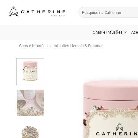
Skip
Pesquisar
to
por:
content
Chás e Infusões
Ace
Chás e Infusões
/
Infusões Herbais & Frutadas