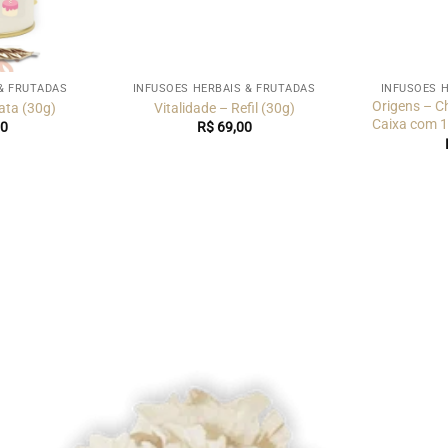
& FRUTADAS
INFUSÕES HERBAIS & FRUTADAS
INFUSÕES 
Origens – C
ata (30g)
Vitalidade – Refil (30g)
Caixa com 1
0
R$
69,00