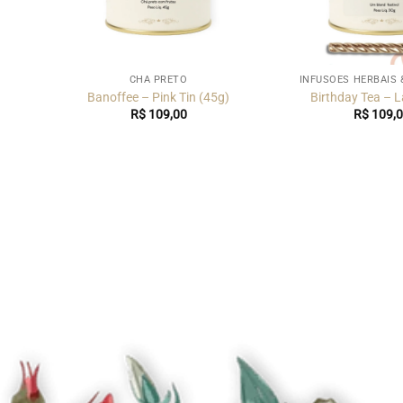
DAS
CHÁ PRETO
INFUSÕES HERBAIS 
ite –
Banoffee – Pink Tin (45g)
Birthday Tea – L
idais
R$
109,00
R$
109,0