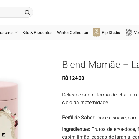
ssórios
Kits & Presentes
Winter Collection
Pip Studio
Vo
Blend Mamãe – La
R$
124,00
Delicadeza em forma de chá: um ri
ciclo da maternidade.
Perfil de Sabor:
Doce e suave, com n
Ingredientes:
Frutos de erva-doce, 
capim-limão, cascas de laranja, ca