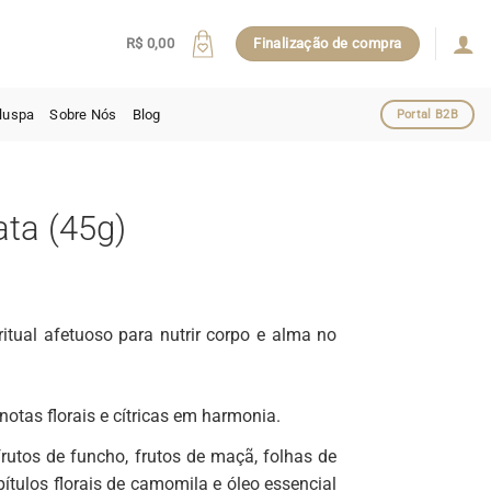
R$
0,00
Finalização de compra
luspa
Sobre Nós
Blog
Portal B2B
ta (45g)
tual afetuoso para nutrir corpo e alma no
otas florais e cítricas em harmonia.
frutos de funcho, frutos de maçã, folhas de
pítulos florais de camomila e óleo essencial