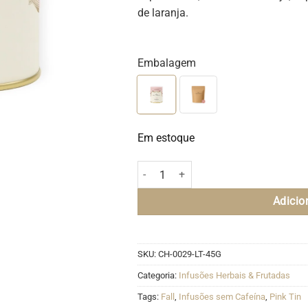
de laranja.
Embalagem
Em estoque
Blend Mamãe - Lata (45g) quantidade
Adicio
SKU:
CH-0029-LT-45G
Categoria:
Infusões Herbais & Frutadas
Tags:
Fall
,
Infusões sem Cafeína
,
Pink Tin