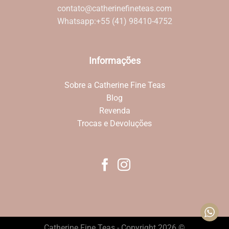
contato@catherinefineteas.com
Whatsapp:
+55 (41) 98410-4752
Informações
Sobre a Catherine Fine Teas
Blog
Revenda
Trocas e Devoluções
Catherine Fine Teas - Copyright 2026 ©