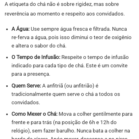
A etiqueta do chá não é sobre rigidez, mas sobre
reverência ao momento
e respeito aos convidados.
A Água:
Use sempre água fresca e filtrada. Nunca
re-ferva a água, pois isso diminui o teor de oxigênio
e altera o sabor do chá.
O Tempo de Infusão:
Respeite o tempo de infusão
indicado para cada tipo de chá. Este é um convite
para a presença.
Quem Serve:
A anfitriã (ou anfitrião) é
tradicionalmente quem serve o chá a todos os
convidados.
Como Mexer o Chá:
Mova a colher gentilmente para
frente e para trás (na posição de 6h e 12h do
relógio), sem fazer barulho. Nunca bata a colher na
borda da xícara. Após mexer, descanse-a no pires.