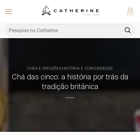
Skip
to
content
Pesquisar
por:
CHÁS E INFUSÕES
,
HISTÓRIA E CURIOSIDADES
Chá das cinco: a história por trás da
tradição britânica