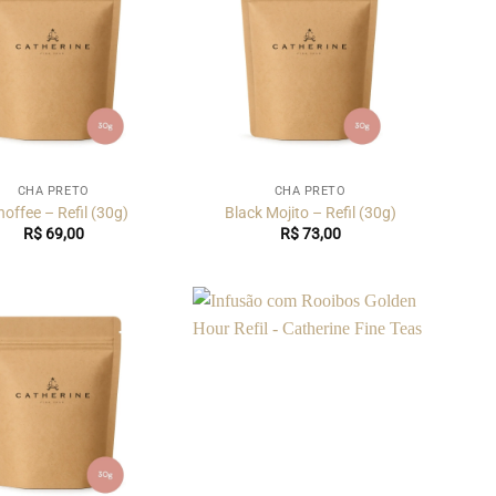
CHÁ PRETO
CHÁ PRETO
offee – Refil (30g)
Black Mojito – Refil (30g)
R$
69,00
R$
73,00