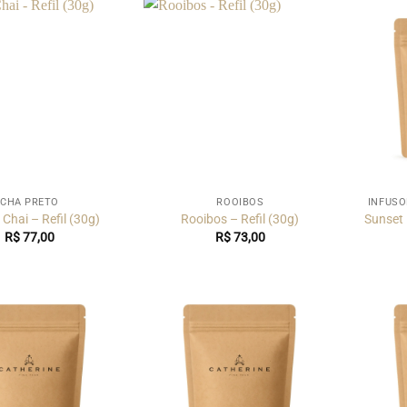
CHÁ PRETO
ROOIBOS
INFUSÕ
Chai – Refil (30g)
Rooibos – Refil (30g)
Sunset 
R$
77,00
R$
73,00