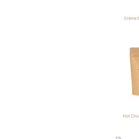
Crème B
Hot Choc