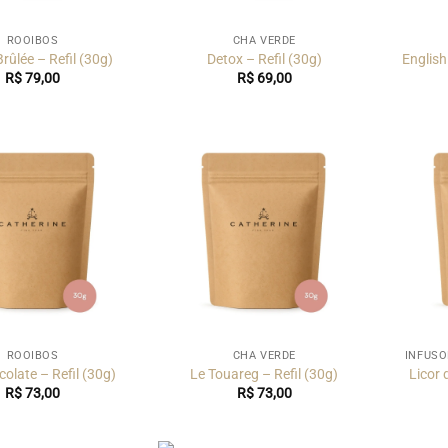
ROOIBOS
CHÁ VERDE
rûlée – Refil (30g)
Detox – Refil (30g)
English
R$
79,00
R$
69,00
ROOIBOS
CHÁ VERDE
INFUSÕ
olate – Refil (30g)
Le Touareg – Refil (30g)
Licor 
R$
73,00
R$
73,00