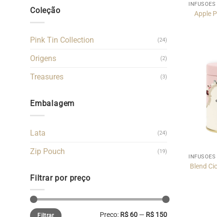
INFUSÕES
Coleção
Apple P
Pink Tin Collection
(24)
Origens
(2)
Treasures
(3)
Embalagem
Lata
(24)
Zip Pouch
(19)
INFUSÕES
Blend Cic
Filtrar por preço
Preço
Preço
Preço:
R$ 60
—
R$ 150
Filtrar
mínimo
máximo