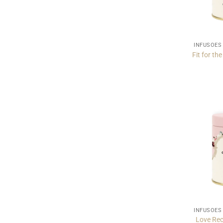
INFUSÕES
Fit for th
INFUSÕES
Love Rec