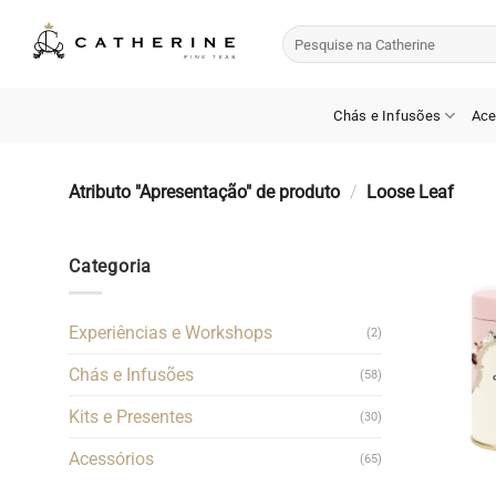
Skip
Pesquisar
to
por:
content
Chás e Infusões
Ace
Atributo "Apresentação" de produto
/
Loose Leaf
Categoria
Experiências e Workshops
(2)
Chás e Infusões
(58)
Kits e Presentes
(30)
Acessórios
(65)