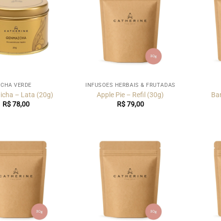
CHÁ VERDE
INFUSÕES HERBAIS & FRUTADAS
cha – Lata (20g)
Apple Pie – Refil (30g)
Ban
R$
78,00
R$
79,00