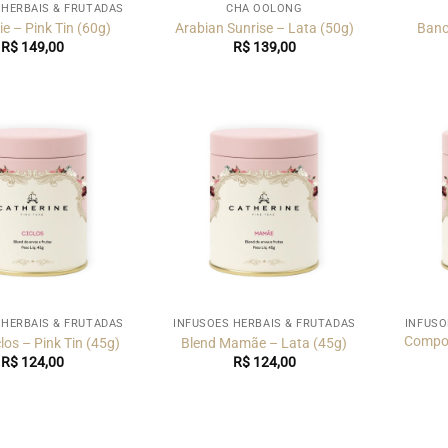
 HERBAIS & FRUTADAS
CHÁ OOLONG
ie – Pink Tin (60g)
Arabian Sunrise – Lata (50g)
Bano
R$
149,00
R$
139,00
 HERBAIS & FRUTADAS
INFUSÕES HERBAIS & FRUTADAS
INFUSÕ
Compot
los – Pink Tin (45g)
Blend Mamãe – Lata (45g)
R$
124,00
R$
124,00