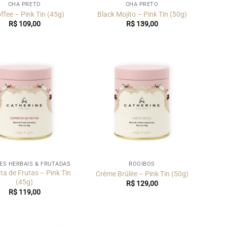
CHÁ PRETO
CHÁ PRETO
ffee – Pink Tin (45g)
Black Mojito – Pink Tin (50g)
R$
109,00
R$
139,00
ES HERBAIS & FRUTADAS
ROOIBOS
a de Frutas – Pink Tin
Crème Brûlée – Pink Tin (50g)
(45g)
R$
129,00
R$
119,00