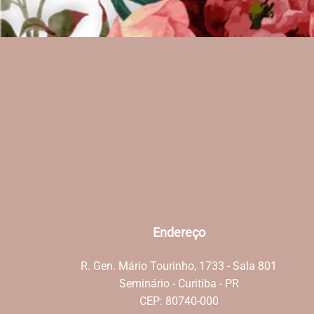
Endereço
R. Gen. Mário Tourinho, 1733 - Sala 801
Seminário - Curitiba - PR
CEP: 80740-000