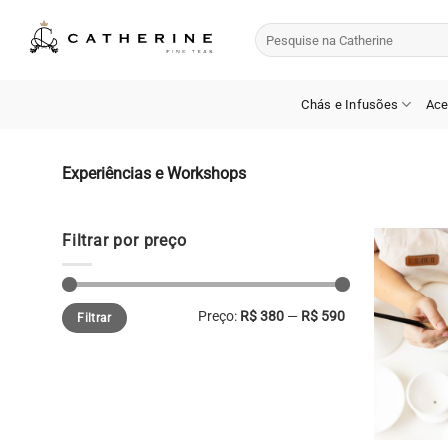
Skip
Pesquisar
to
por:
content
Chás e Infusões
Ace
Experiências e Workshops
Filtrar por preço
Preço
Preço
Preço:
R$ 380
—
R$ 590
Filtrar
mínimo
máximo