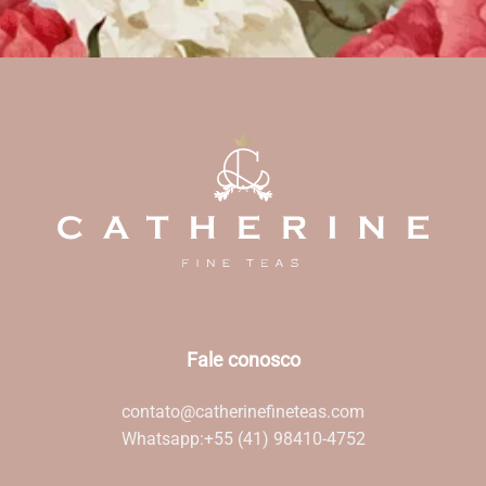
Fale conosco
contato@catherinefineteas.com
Whatsapp:
+55 (41) 98410-4752