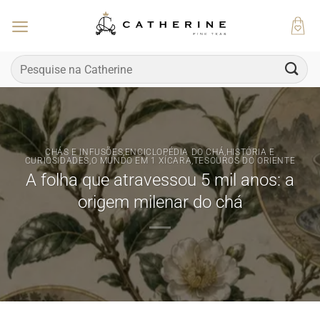
Skip
to
content
Pesquisar
por:
CHÁS E INFUSÕES
,
ENCICLOPÉDIA DO CHÁ
,
HISTÓRIA E
CURIOSIDADES
,
O MUNDO EM 1 XÍCARA
,
TESOUROS DO ORIENTE
A folha que atravessou 5 mil anos: a
origem milenar do chá