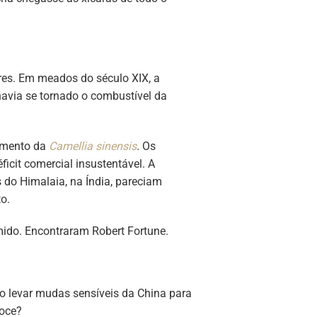
res. Em meados do século XIX, a
havia se tornado o combustível da
samento da
Camellia sinensis
. Os
icit comercial insustentável. A
 do Himalaia, na Índia, pareciam
o.
mido. Encontraram Robert Fortune.
mo levar mudas sensíveis da China para
doce?