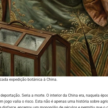
scada expedição botânica à China.
deportação. Seria a morte. O interior da China era, naquela época
m jogo valia o risco. Esta não é apenas uma história sobre agri
disfarce, encerrou um monopólio de séculos e permitiu que o c