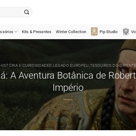
ssórios
Kits & Presentes
Winter Collection
Pip Studio
Vo
HISTÓRIA E CURIOSIDADES
,
LEGADO EUROPEU
,
TESOUROS DO ORIENT
á: A Aventura Botânica de Robert
Império