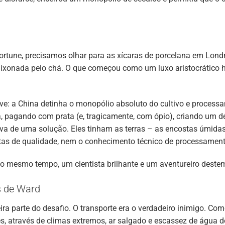
ortune, precisamos olhar para as xícaras de porcelana em Lond
aixonada pelo chá. O que começou como um luxo aristocrático 
: a China detinha o monopólio absoluto do cultivo e proces
 pagando com prata (e, tragicamente, com ópio), criando um déf
va de uma solução. Eles tinham as terras – as encostas úmidas
as de qualidade, nem o conhecimento técnico de processament
o mesmo tempo, um cientista brilhante e um aventureiro deste
as de Ward
ra parte do desafio. O transporte era o verdadeiro inimigo. Co
, através de climas extremos, ar salgado e escassez de água 