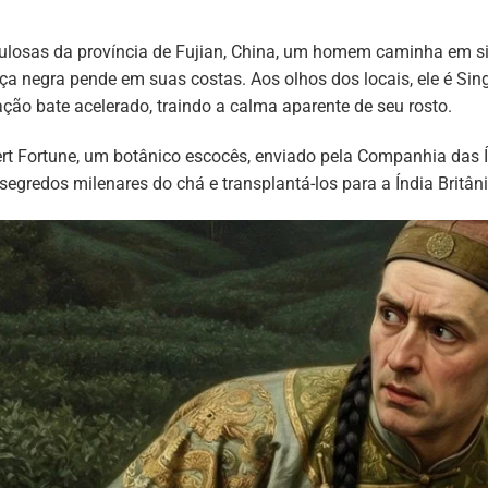
osas da província de Fujian, China, um homem caminha em silê
a negra pende em suas costas. Aos olhos dos locais, ele é Sing
ação bate acelerado, traindo a calma aparente de seu rosto.
rt Fortune, um botânico escocês, enviado pela Companhia das 
segredos milenares do chá e transplantá-los para a Índia Britân