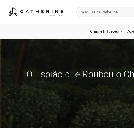
Skip
Pesquisar
to
por:
content
Chás e Infusões
Ace
O Espião que Roubou o Ch