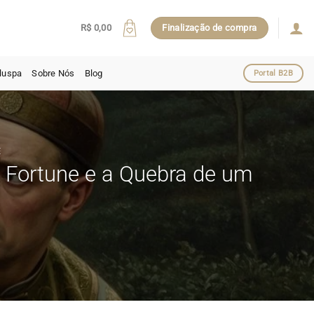
R$
0,00
Finalização de compra
luspa
Sobre Nós
Blog
Portal B2B
E
 Fortune e a Quebra de um