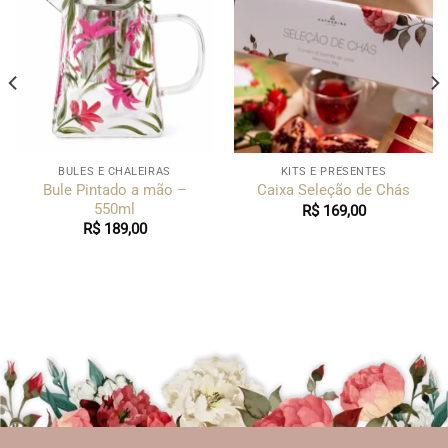
BULES E CHALEIRAS
KITS E PRESENTES
Bule Pintado a mão –
Caixa Seleção de Chás
550ml
R$
169,00
R$
189,00