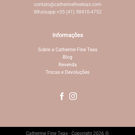
contato@catherinefineteas.com
Whatsapp:
+55 (41) 98410-4752
Informações
Sobre a Catherine Fine Teas
Blog
Revenda
Trocas e Devoluções
Catherine Fine Teas - Copyright 2026 ©