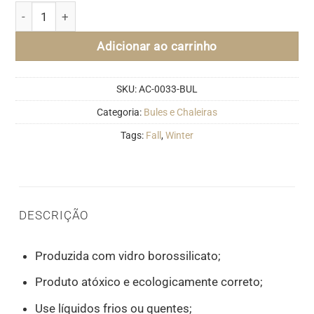
Chaleira de Vidro com Infusor 1L quantidade
Adicionar ao carrinho
SKU:
AC-0033-BUL
Categoria:
Bules e Chaleiras
Tags:
Fall
,
Winter
DESCRIÇÃO
Produzida com vidro borossilicato;
Produto atóxico e ecologicamente correto;
Use líquidos frios ou quentes;