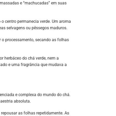
s, amassadas e “machucadas” em suas
to o centro permanecia verde. Um aroma
deas selvagens ou pêssegos maduros.
zar o processamento, secando as folhas
cor herbáceo do chá verde, nem a
dado e uma fragrância que mudava a
erenciada e complexa do mundo do chá.
aestria absoluta.
 repousar as folhas repetidamente. As