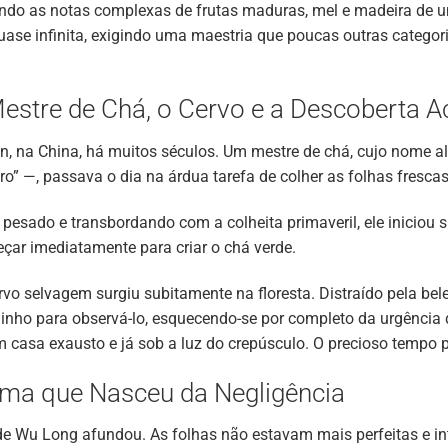
ndo as notas complexas de frutas maduras, mel e madeira de u
uase infinita, exigindo uma maestria que poucas outras catego
estre de Chá, o Cervo e a Descoberta Ac
n, na China, há muitos séculos. Um mestre de chá, cujo nome 
” —, passava o dia na árdua tarefa de colher as folhas fresca
 pesado e transbordando com a colheita primaveril, ele iniciou 
ar imediatamente para criar o chá verde.
vo selvagem surgiu subitamente na floresta. Distraído pela bel
nho para observá-lo, esquecendo-se por completo da urgência 
casa exausto e já sob a luz do crepúsculo. O precioso tempo 
oma que Nasceu da Negligência
 de Wu Long afundou. As folhas não estavam mais perfeitas e in