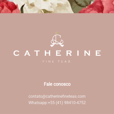
Fale conosco
contato@catherinefineteas.com
Whatsapp:
+55 (41) 98410-4752