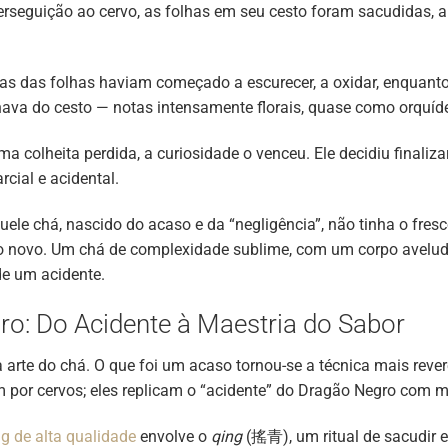
 perseguição ao cervo, as folhas em seu cesto foram sacudida
idas das folhas haviam começado a escurecer, a oxidar, enquan
nava do cesto — notas intensamente florais, quase como orquí
ma colheita perdida, a curiosidade o venceu. Ele decidiu finali
cial e acidental.
ele chá, nascido do acaso e da “negligência”, não tinha o fres
go novo. Um chá de complexidade sublime, com um corpo avelu
de um acidente.
o: Do Acidente à Maestria do Sabor
 arte do chá. O que foi um acaso tornou-se a técnica mais rev
 por cervos; eles replicam o “acidente” do Dragão Negro com m
g de alta qualidade
envolve o
qing
(搖青), um ritual de sacudir e