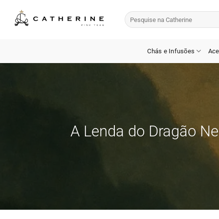
Skip
Pesquisar
to
por:
content
Chás e Infusões
Ace
A Lenda do Dragão Ne