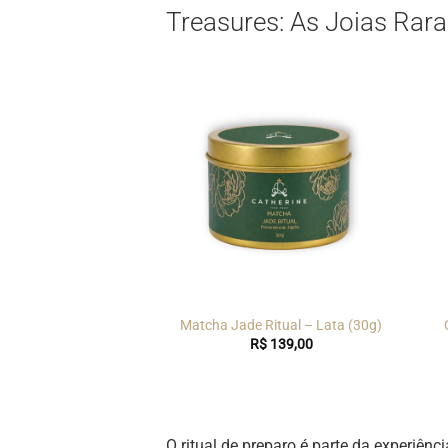
Treasures: As Joias Rara
Matcha Jade Ritual – Lata (30g)
R$
139,00
O ritual de preparo é parte da experiê