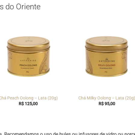
s do Oriente
Chá Peach Oolong – Lata (20g)
Chá Milky Oolong – Lata (20g
R$
125,00
R$
95,00
ncia. Recomendamos o uso de bules ou infusores de vidro ou por