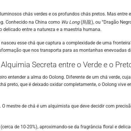
 luminosos chás verdes e os profundos chás pretos. Mas entre
ong. Conhecido na China como
Wu Long
(烏龍), ou “Dragão Negro”
io delicado entre a natureza e a maestria humana.
asceu esse chá que captura a complexidade de uma fronteira
ransformação que nos transporta para as montanhas enevoadas d
Alquimia Secreta entre o Verde e o Pret
eiro entender a alma do Oolong. Diferente de um chá verde, cu
chá preto, que é deixado oxidar completamente, o Oolong vive 
. O mestre de chá é um alquimista
que deve decidir com precisã
cerca de 10-20%), aproximando-se da fragrância floral e delica