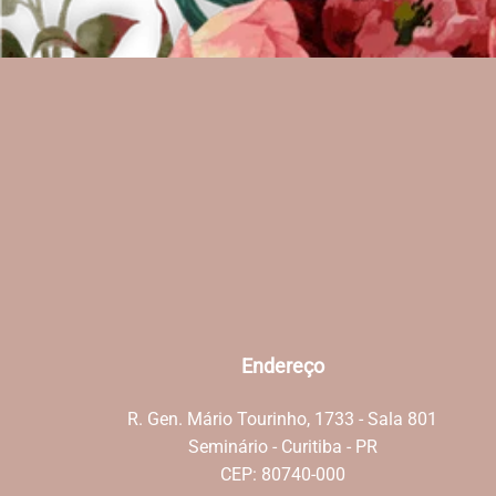
Endereço
R. Gen. Mário Tourinho, 1733 - Sala 801
Seminário - Curitiba - PR
CEP: 80740-000