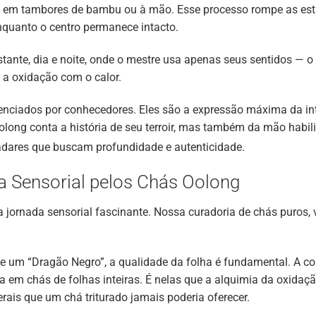
em tambores de bambu ou à mão. Esse processo rompe as estru
nquanto o centro permanece intacto.
stante, dia e noite, onde o mestre usa apenas seus sentidos — o t
 a oxidação com o calor.
erenciados por conhecedores. Eles são a expressão máxima da i
olong conta a história de seu terroir, mas também da mão habil
ladares que buscam profundidade e autenticidade
.
a Sensorial pelos Chás Oolong
jornada sensorial fascinante. Nossa curadoria de chás puros, 
de um “Dragão Negro”, a qualidade da folha é fundamental. A 
a em chás de folhas inteiras. É nelas que a alquimia da oxidaçã
erais que um chá triturado jamais poderia oferecer.