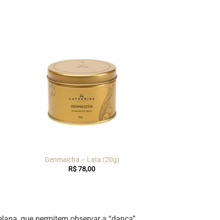
)
Genmaicha – Lata (20g)
R$
78,00
celana, que permitem observar a “dança”