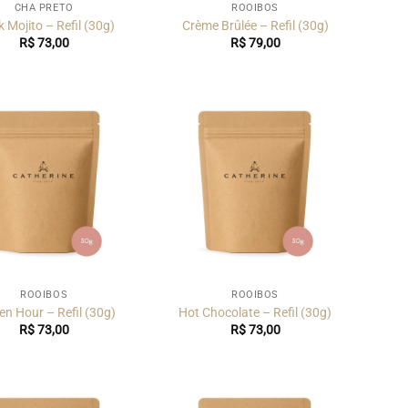
CHÁ PRETO
ROOIBOS
k Mojito – Refil (30g)
Crème Brûlée – Refil (30g)
R$
73,00
R$
79,00
ROOIBOS
ROOIBOS
en Hour – Refil (30g)
Hot Chocolate – Refil (30g)
R$
73,00
R$
73,00