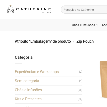
Skip
Pesquisar
to
por:
content
Chás e Infusões
Ace
Atributo "Embalagem" de produto
/
Zip Pouch
Categoria
Experiências e Workshops
(2)
Sem categoria
(4)
Chás e Infusões
(58)
Kits e Presentes
(26)