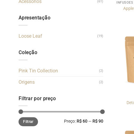
Acessórios
(61)
INFUSÕES
Apple 
Apresentação
Loose Leaf
(19)
Coleção
Pink Tin Collection
(2)
Origens
(2)
Filtrar por preço
Deto
Preço
Preço
Preço:
R$ 60
—
R$ 90
Filtrar
mínimo
máximo