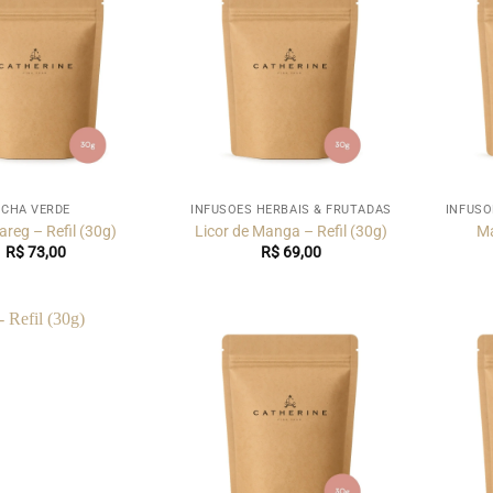
CHÁ VERDE
INFUSÕES HERBAIS & FRUTADAS
INFUSÕ
areg – Refil (30g)
Licor de Manga – Refil (30g)
Ma
R$
73,00
R$
69,00