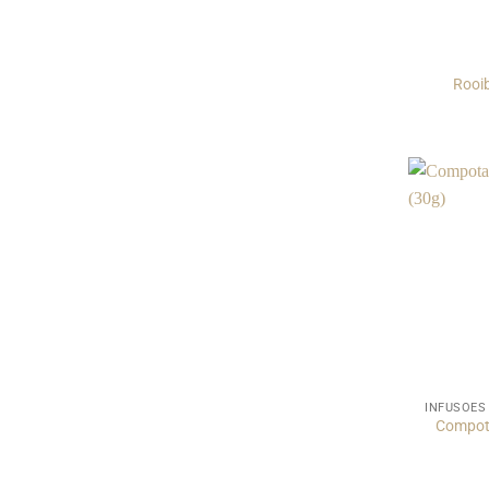
Rooib
INFUSÕES
Compota