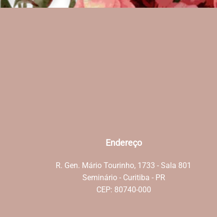
Endereço
R. Gen. Mário Tourinho, 1733 - Sala 801
Seminário - Curitiba - PR
CEP: 80740-000