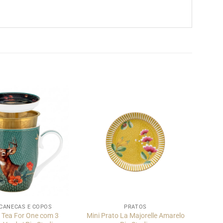
 CANECAS E COPOS
PRATOS
 Tea For One com 3
Mini Prato La Majorelle Amarelo