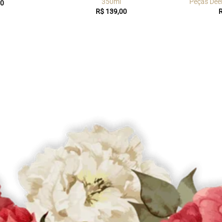
350ml
Peças Deer
0
R$
139,00