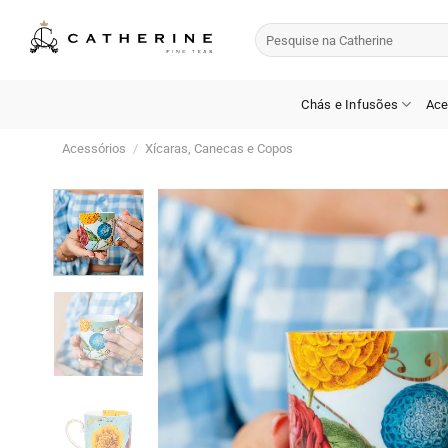
Skip
Pesquisar
to
por:
content
Chás e Infusões
Ace
Acessórios
/
Xícaras, Canecas e Copos