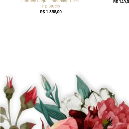
les |
Fantasy Cáqui – Blooming Tales |
R$
149,0
Pip Studio
R$
1.355,00