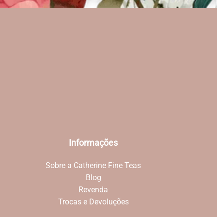
Informações
Sobre a Catherine Fine Teas
Blog
Revenda
Trocas e Devoluções