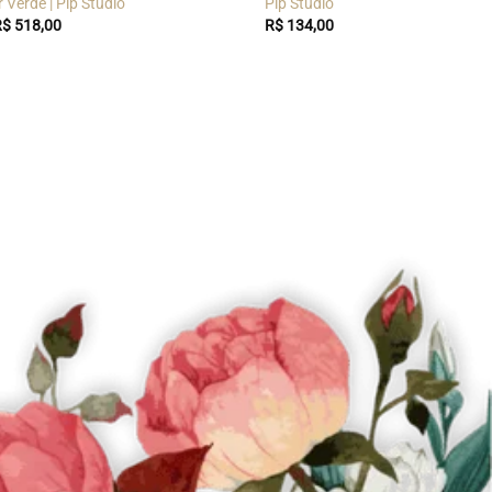
 Verde | Pip Studio
Pip Studio
R$
518,00
R$
134,00