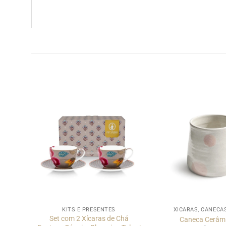
KITS E PRESENTES
XÍCARAS, CANECA
des
Set com 2 Xícaras de Chá
Caneca Cerâm