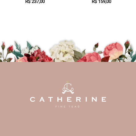
R$
237,00
R$
159,00