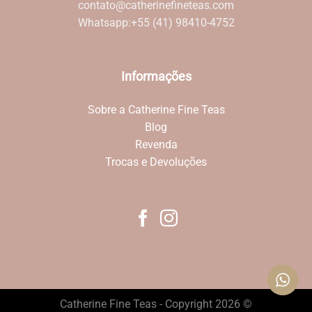
contato@catherinefineteas.com
Whatsapp:
+55 (41) 98410-4752
Informações
Sobre a Catherine Fine Teas
Blog
Revenda
Trocas e Devoluções
Catherine Fine Teas - Copyright 2026 ©