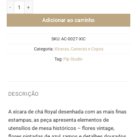
Xícara De Chá C/ Pires - Royal - Pip Studio quantidade
Adicionar ao carrinho
SKU:
AC-0027-XIC
Categoria:
Xícaras, Canecas e Copos
Tag:
Pip Studio
DESCRIÇÃO
A xícara de chá Royal desenhada com as mais finas
estampas, as peça apresenta elementos de
utensílios de mesa históricos – flores vintage,
flores pintadas de azul, ramos e detalhes dourados