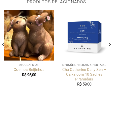
PRODUTOS RELACIONADOS
DECORATIVOS
INFUSÕES HERBAIS & FRUTADAS
Chá Catherine Daily Zen –
Coelhos Beijinhos
Caixa com 10 Sachês
R$
95,00
Piramidais
R$
59,00