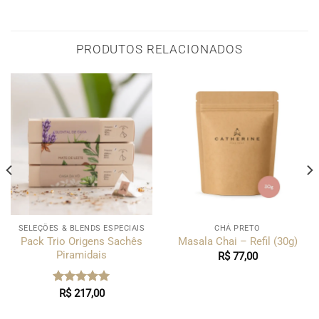
PRODUTOS RELACIONADOS
SELEÇÕES & BLENDS ESPECIAIS
CHÁ PRETO
Pack Trio Origens Sachês
Masala Chai – Refil (30g)
Piramidais
R$
77,00
Avaliação
R$
217,00
5.00
de 5