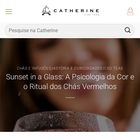
Skip
to
content
Pesquisar
por:
CHÁS E INFUSÕES
,
HISTÓRIA E CURIOSIDADES
,
ICED TEAS
Sunset in a Glass: A Psicologia da Cor e
o Ritual dos Chás Vermelhos