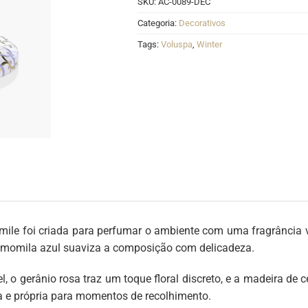
SKU:
AC-0089-DEC
Categoria:
Decorativos
Tags:
Voluspa
,
Winter
le foi criada para perfumar o ambiente com uma fragrância ve
amomila azul suaviza a composição com delicadeza.
l, o gerânio rosa traz um toque floral discreto, e a madeira d
a e própria para momentos de recolhimento.