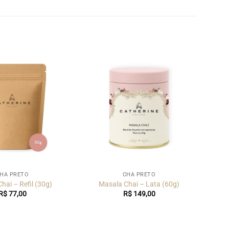
HÁ PRETO
CHÁ PRETO
hai – Refil (30g)
Masala Chai – Lata (60g)
R$
77,00
R$
149,00