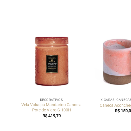
OS
DECORATIVOS
XÍCARAS, CANECA
rt –
Vela Voluspa Mandarino Cannela
Caneca Aconche
Pote de Vidro G 100H
R$
159,0
R$
419,79