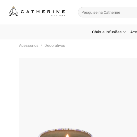
Skip
Pesquisar
to
por:
content
Chás e Infusões
Ace
Acessórios
/
Decorativos