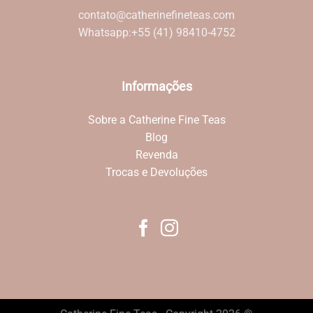
contato@catherinefineteas.com
Whatsapp:
+55 (41) 98410-4752
Informações
Sobre a Catherine Fine Teas
Blog
Revenda
Trocas e Devoluções