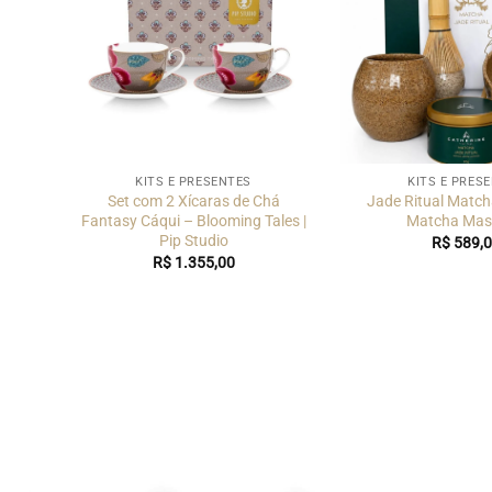
KITS E PRESENTES
KITS E PRES
des
Set com 2 Xícaras de Chá
Jade Ritual Matcha
les |
Fantasy Cáqui – Blooming Tales |
Matcha Mas
Pip Studio
R$
589,0
R$
1.355,00