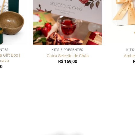
ENTES
KITS E PRESENTES
KITS
 Gift Box |
Caixa Seleção de Chás
Amber
cavo
R$
169,00
0