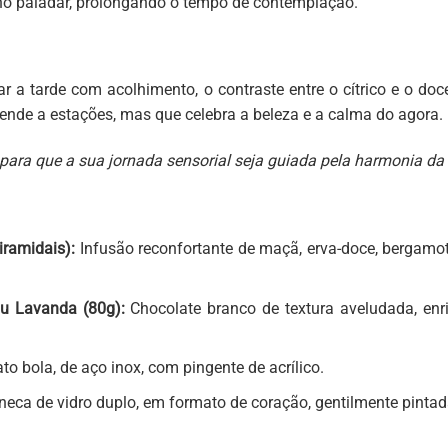
no paladar, prolongando o tempo de contemplação.
rar a tarde com acolhimento, o contraste entre o cítrico e o d
rende a estações, mas que celebra a beleza e a calma do agora.
 para que a sua jornada sensorial seja guiada pela harmonia da
iramidais):
Infusão reconfortante de maçã, erva-doce, bergamota
au Lavanda (80g):
Chocolate branco de textura aveludada, enr
o bola, de aço inox, com pingente de acrílico.
neca de vidro duplo, em formato de coração, gentilmente pinta