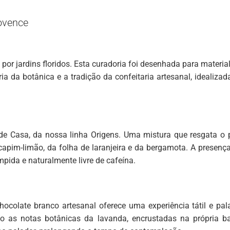
ovence
 por jardins floridos. Esta curadoria foi desenhada para mater
ia da botânica e a tradição da confeitaria artesanal, idealiz
 de Casa, da nossa linha Origens. Uma mistura que resgata o
capim-limão, da folha de laranjeira e da bergamota. A presenç
mpida e naturalmente livre de cafeína.
hocolate branco artesanal oferece uma experiência tátil e pal
nto as notas botânicas da lavanda, encrustadas na própria 