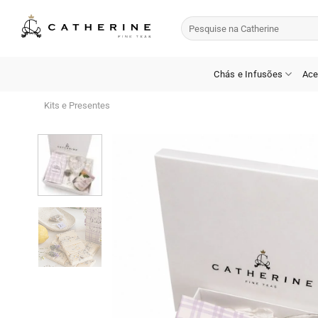
Skip
Pesquisar
to
por:
content
Chás e Infusões
Ace
Kits e Presentes