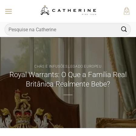
Skip
to
content
Pesquisar
por:
CHÁS E INFUSÕES
,
LEGADO EUROPEU
Royal Warrants: O Que a Família Real
Britânica Realmente Bebe?