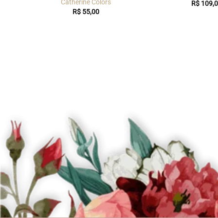
idais
Catherine Colors
R$
109,0
R$
55,00
eço
ual
 45,00.