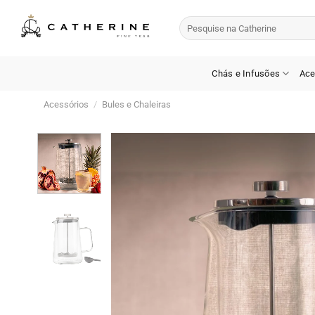
Skip
Pesquisar
to
por:
content
Chás e Infusões
Ace
Acessórios
/
Bules e Chaleiras