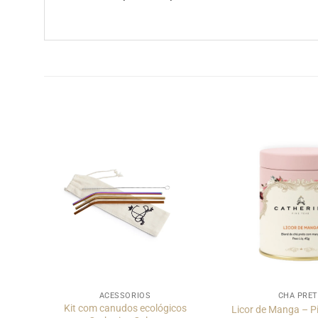
ACESSÓRIOS
CHÁ PRE
x –
Kit com canudos ecológicos
Licor de Manga – Pi