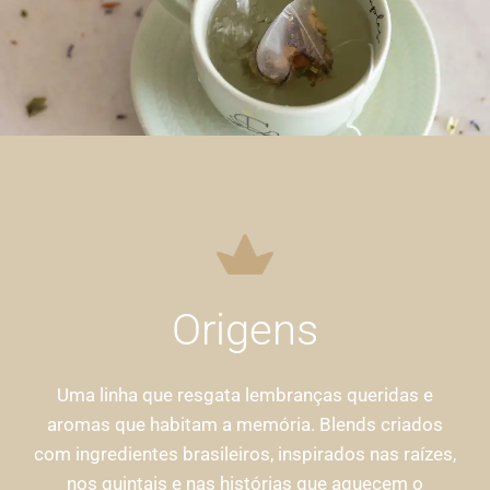
Origens
Uma linha que resgata lembranças queridas e
aromas que habitam a memória. Blends criados
com ingredientes brasileiros, inspirados nas raízes,
nos quintais e nas histórias que aquecem o