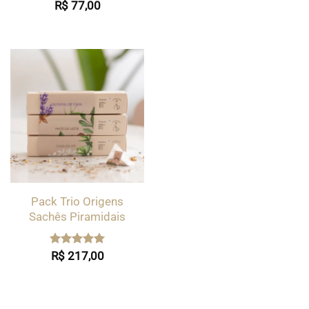
Avaliação
R$
77,00
5.00
de 5
Pack Trio Origens
Sachês Piramidais
Avaliação
R$
217,00
5.00
de 5