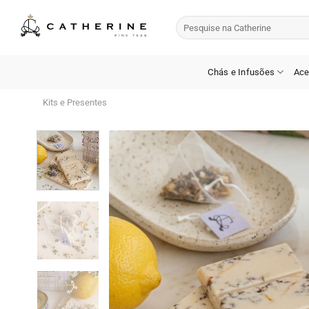
Skip
Pesquisar
to
por:
content
Chás e Infusões
Ace
Kits e Presentes