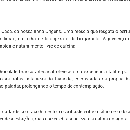
de Casa, da nossa linha Origens. Uma mescla que resgata o per
im-limão, da folha de laranjeira e da bergamota. A presença 
mpida e naturalmente livre de cafeína.
hocolate branco artesanal oferece uma experiência tátil e pal
nto as notas botânicas da lavanda, encrustadas na própria 
no paladar, prolongando o tempo de contemplação.
rar a tarde com acolhimento, o contraste entre o cítrico e o d
rende a estações, mas que celebra a beleza e a calma do agora.