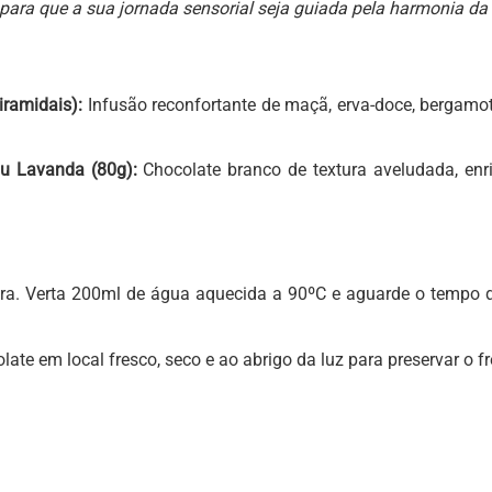
 para que a sua jornada sensorial seja guiada pela harmonia da
iramidais):
Infusão reconfortante de maçã, erva-doce, bergamota
au Lavanda (80g):
Chocolate branco de textura aveludada, enr
a. Verta 200ml de água aquecida a 90ºC e aguarde o tempo de
ate em local fresco, seco e ao abrigo da luz para preservar o fr