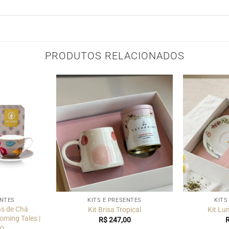
PRODUTOS RELACIONADOS
ENTES
KITS E PRESENTES
KITS
as de Chá
Kit Brisa Tropical
Kit Lu
oming Tales |
R$
247,00
io