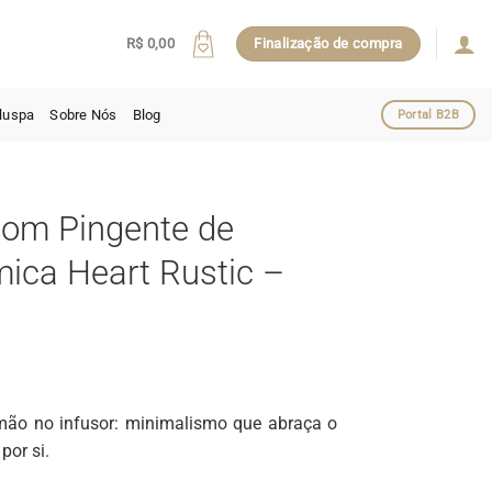
R$
0,00
Finalização de compra
luspa
Sobre Nós
Blog
Portal B2B
com Pingente de
ica Heart Rustic –
mão no infusor: minimalismo que abraça o
por si.