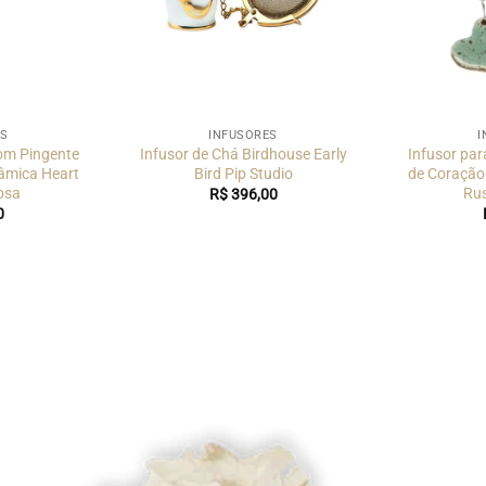
ES
INFUSORES
I
om Pingente
Infusor de Chá Birdhouse Early
Infusor pa
âmica Heart
Bird Pip Studio
de Coração
osa
Rus
R$
396,00
0