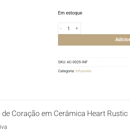
Em estoque
Infusor para Chá com Pingente de Cora
Adicio
SKU:
AC-0025-INF
Categoria:
Infusores
 de Coração em Cerâmica Heart Rustic
iva