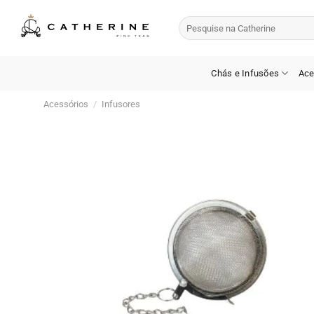
Skip
Pesquisar
to
por:
content
Chás e Infusões
Ace
Acessórios
/
Infusores