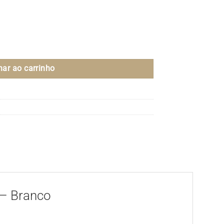
ção em Cerâmica Heart Rustic - Branco quantidade
nar ao carrinho
 – Branco