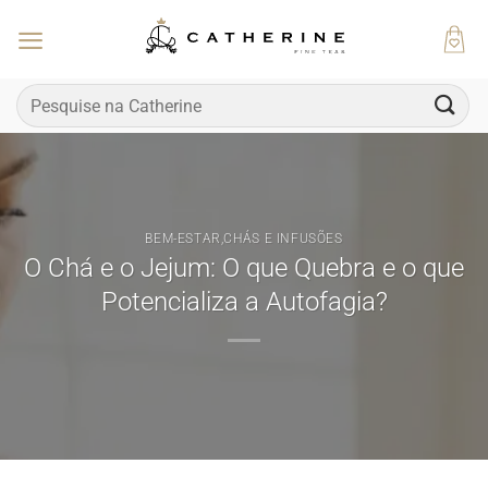
Skip
to
content
Pesquisar
por:
BEM-ESTAR
,
CHÁS E INFUSÕES
O Chá e o Jejum: O que Quebra e o que
Potencializa a Autofagia?