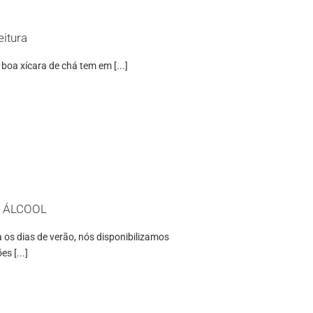
itura
boa xícara de chá tem em [...]
 ÁLCOOL
s dias de verão, nós disponibilizamos
s [...]