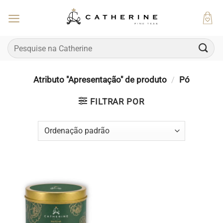
Skip
to
content
Pesquisar
por:
Atributo "Apresentação" de produto
/
Pó
FILTRAR POR