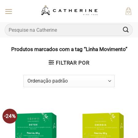
Skip
to
content
Pesquisar
por:
Produtos marcados com a tag “Linha Movimento”
FILTRAR POR
-24%