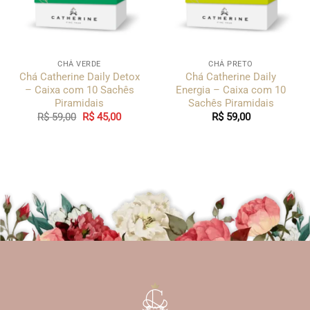
CHÁ VERDE
CHÁ PRETO
Chá Catherine Daily Detox
Chá Catherine Daily
– Caixa com 10 Sachês
Energia – Caixa com 10
Piramidais
Sachês Piramidais
O
O
R$
59,00
R$
45,00
R$
59,00
preço
preço
original
atual
era:
é:
R$ 59,00.
R$ 45,00.