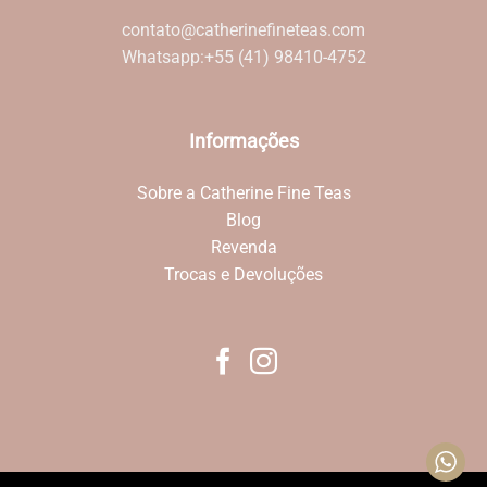
contato@catherinefineteas.com
Whatsapp:
+55 (41) 98410-4752
Informações
Sobre a Catherine Fine Teas
Blog
Revenda
Trocas e Devoluções