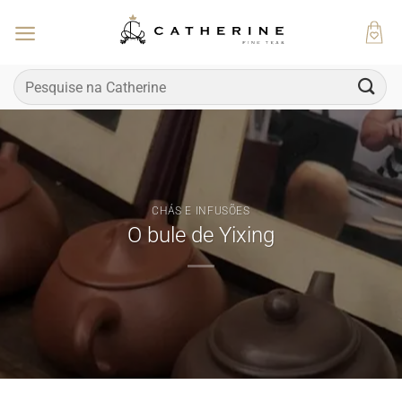
Skip
to
content
Pesquisar
por:
CHÁS E INFUSÕES
O bule de Yixing