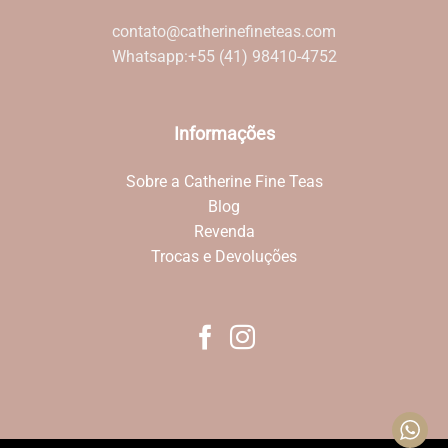
contato@catherinefineteas.com
Whatsapp:
+55 (41) 98410-4752
Informações
Sobre a Catherine Fine Teas
Blog
Revenda
Trocas e Devoluções