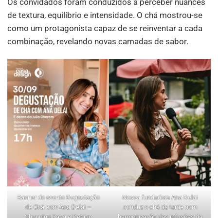
Os convidados foram conduzidos a perceber nuances
de textura, equilíbrio e intensidade. O chá mostrou-se
como um protagonista capaz de se reinventar a cada
combinação, revelando novas camadas de sabor.
Banner do evento Degustação
Nossa fundadora Ana Delai
de Chá com Ana Delai –
conduz o chá da tarde com
Shopping Casa e Design
harmonização das infusões da