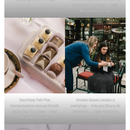
Catherine Fine Teas – Foto:
Alexandra Chastalo
Docinhos Pati Piva
Denise Mussi conduz o
harmonizaram com os blends
workshop – Arte em Xícara de
Catherine Fine Teas – Foto:
Porcelana – Foto: Alexandra
Alexandra Chastalo
Chastalo