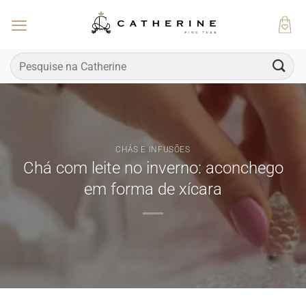
Skip
to
content
Pesquisar
por:
CHÁS E INFUSÕES
Chá com leite no inverno: aconchego
em forma de xícara