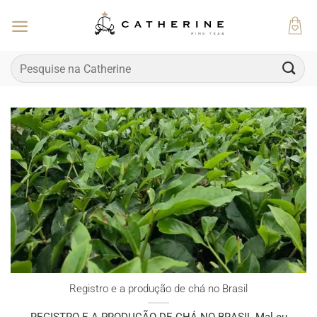
Skip
to
content
Pesquisar
por:
Registro e a produção de chá no Brasil
REGISTRO E A PRODUÇÃO DE CHÁ NO BRASIL Mal eu