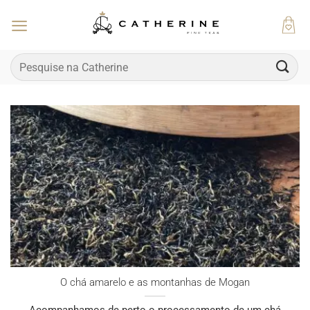
Skip
to
content
Pesquisar
por:
O chá amarelo e as montanhas de Mogan
Acompanhamos de perto o processamento de um chá