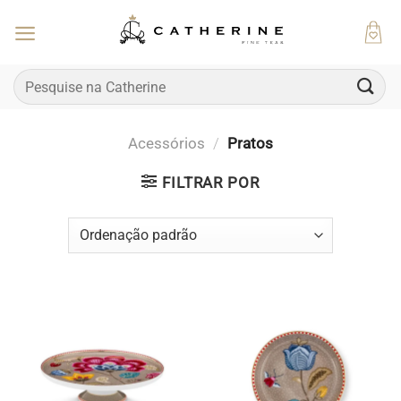
Skip
to
content
Pesquisar
por:
Acessórios
/
Pratos
FILTRAR POR