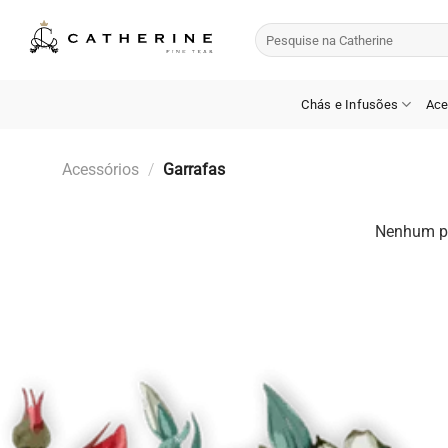
Skip
Pesquisar
to
por:
content
Chás e Infusões
Ace
Acessórios
/
Garrafas
Nenhum pr