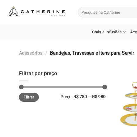
Skip
Pesquisar
to
por:
content
Chás e Infusões
Ace
Acessórios
/
Bandejas, Travessas e Itens para Servir
Filtrar por preço
Preço
Preço
Preço:
R$ 780
—
R$ 980
Filtrar
mínimo
máximo