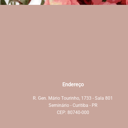
Endereço
R. Gen. Mário Tourinho, 1733 - Sala 801
Seminário - Curitiba - PR
CEP: 80740-000