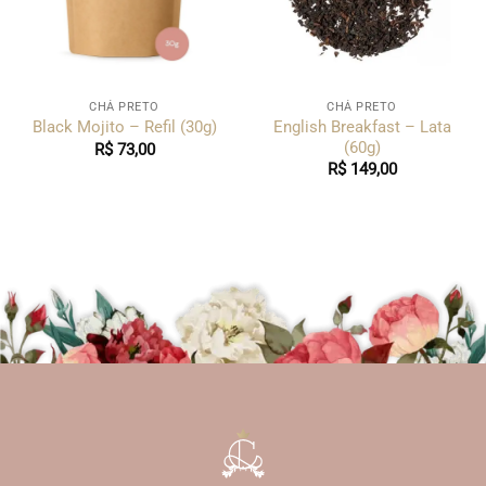
CHÁ PRETO
CHÁ PRETO
English Breakfast – Lata
Black Mojito – Refil (30g)
(60g)
R$
73,00
R$
149,00