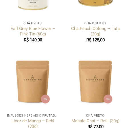
CHÁ PRETO
CHÁ OOLONG
Earl Grey Blue Flower –
Chá Peach Oolong – Lata
Pink Tin (60g)
(20g)
R$
149,00
R$
125,00
INFUSÕES HERBAIS & FRUTADAS
CHÁ PRETO
Licor de Manga – Refil
Masala Chai – Refil (30g)
(30g)
R$
77,00