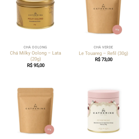
CHÁ OOLONG
CHÁ VERDE
Chá Milky Oolong – Lata
Le Touareg – Refil (30g)
(20g)
R$
73,00
R$
95,00